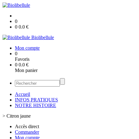
0
0
0.0
€
Biolibellule
Mon compte
0
Favoris
0
0.0
€
Mon panier
Accueil
INFOS PRATIQUES
NOTRE HISTOIRE
>
Citron jaune
Accès direct
Commander
Mon compte