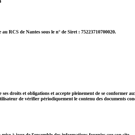
4
 au RCS de Nantes sous le n° de Siret : 75223710700020.
e ses droits et obligations et accepte pleinement de se conformer aux 
l'utilisateur de vérifier périodiquement le contenu des documents con
 mise à jour de l'ensemble des informations fournies sur son site.