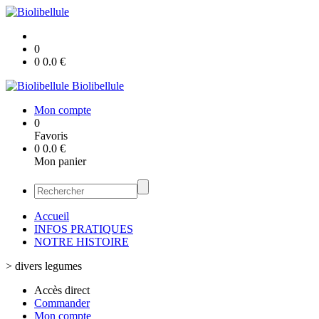
0
0
0.0
€
Biolibellule
Mon compte
0
Favoris
0
0.0
€
Mon panier
Accueil
INFOS PRATIQUES
NOTRE HISTOIRE
>
divers legumes
Accès direct
Commander
Mon compte