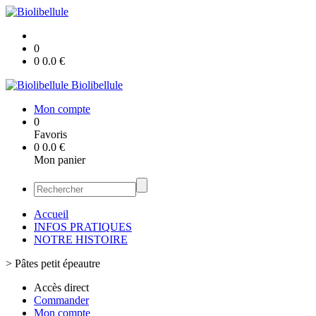
0
0
0.0
€
Biolibellule
Mon compte
0
Favoris
0
0.0
€
Mon panier
Accueil
INFOS PRATIQUES
NOTRE HISTOIRE
>
Pâtes petit épeautre
Accès direct
Commander
Mon compte