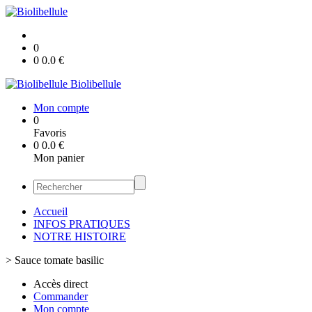
0
0
0.0
€
Biolibellule
Mon compte
0
Favoris
0
0.0
€
Mon panier
Accueil
INFOS PRATIQUES
NOTRE HISTOIRE
>
Sauce tomate basilic
Accès direct
Commander
Mon compte